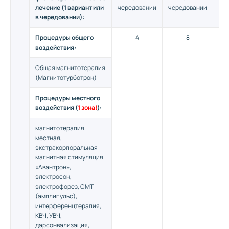
лечение (1 вариант или
чередовании
чередовании
че
в чередовании):
Процедуры общего
4
8
воздействия:
Общая магнитотерапия
(Магнитотурботрон)
Процедуры местного
воздействия (
1 зона!
):
магнитотерапия
местная,
экстракорпоральная
магнитная стимуляция
«Авантрон»,
электросон,
электрофорез, СМТ
(амплипульс),
интерференцтерапия,
КВЧ, УВЧ,
дарсонвализация,