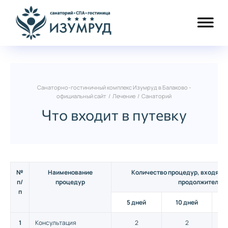
Санаторно-гостиничный комплекс Изумруд в Балаково -
официальный сайт
/
Лечение
/
Санаторий
Что входит в путевку
№
Наименование
Количество процедур, входящих
п/
процедур
продолжительн
п
5 дней
10 дней
1
Консультация
2
2