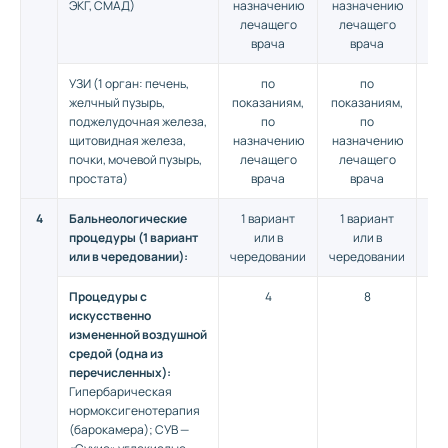
ЭКГ, СМАД)
назначению
назначению
на
лечащего
лечащего
л
врача
врача
УЗИ (1 орган: печень,
по
по
желчный пузырь,
показаниям,
показаниям,
по
поджелудочная железа,
по
по
щитовидная железа,
назначению
назначению
на
почки, мочевой пузырь,
лечащего
лечащего
л
простата)
врача
врача
4
Бальнеологические
1 вариант
1 вариант
1
процедуры (1 вариант
или в
или в
или в чередовании):
чередовании
чередовании
че
Процедуры с
4
8
искусственно
измененной воздушной
средой (одна из
перечисленных):
Гипербарическая
нормоксигенотерапия
(барокамера); СУВ —