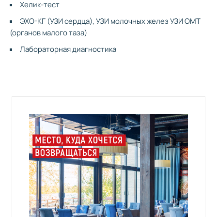
Хелик-тест
15
Местная озонотерапия
по
по
показаниям
показаниям
по
ЭХО-КГ (УЗИ сердца), УЗИ молочных желез УЗИ ОМТ
(органов малого таза)
Лабораторная диагностика