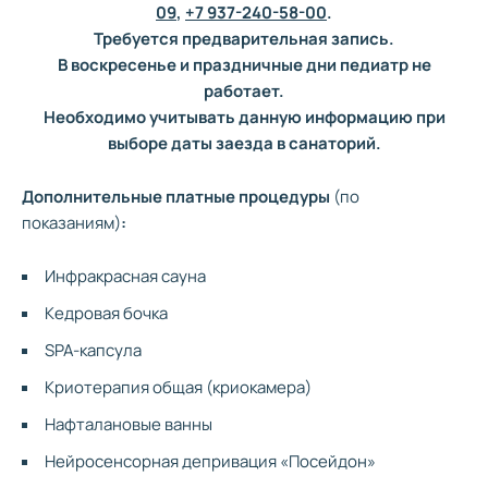
озокеритотерапия
09
,
+7 937-240-58-00
.
Требуется предварительная запись.
9
Лечебная физическая
ежедневно
В воскресенье и праздничные дни педиатр не
культура / тренажерный
работает.
зал
Необходимо учитывать данную информацию при
10
Кислородный коктейль
1 раз в день, с понедель
выборе даты заезда в санаторий.
11
Фиточай
Дополнительные платные процедуры
(по
показаниям)
:
12
Ингаляции или
по
по
аэроионотерапия
показаниям
показаниям
по
— 3
— 8
Инфракрасная сауна
13
Галотерапия /
по
по
Кедровая бочка
Групповая
показаниям
показаниям
по
SPA-капсула
ингаляционная
— 4
— 8
фитоароматерапия (1
Криотерапия общая (криокамера)
вариант или в
чередовании)
Нафталановые ванны
14
Посещение бассейна
ежедневно по 1,5 ча
Нейросенсорная депривация «Посейдон»