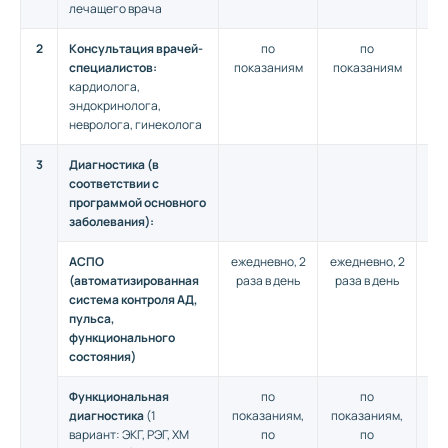
лечащего врача
2
Консультация врачей-
по
по
специалистов:
показаниям
показаниям
по
кардиолога,
эндокринолога,
невролога, гинеколога
3
Диагностика (в
соответствии с
программой основного
заболевания):
АСПО
ежедневно, 2
ежедневно, 2
еже
(автоматизированная
раза в день
раза в день
ра
система контроля АД,
пульса,
функционального
состояния)
Функциональная
по
по
диагностика
(1
показаниям,
показаниям,
по
вариант: ЭКГ, РЭГ, ХМ
по
по