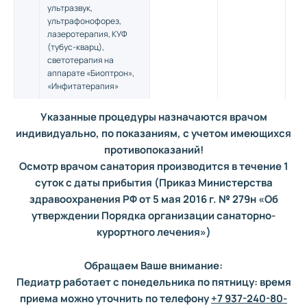
ультразвук,
ультрафонофорез,
лазеротерапия, КУФ
(тубус-кварц),
светотерапия на
аппарате «Биоптрон»,
«Инфитатерапия»
6
Прессотерапия (
по
2
3 — 4
Указанные процедуры назначаются врачом
показаниям
,
1 зона
)
индивидуально, по показаниям, с учетом имеющихся
противопоказаний!
7
Массаж
1 зона
(1,5 у.е.)
3
7
Осмотр врачом санатория производится в течение 1
—
1 вариант или в
чередовании
: ручной
суток с даты прибытия (Приказ Министерства
или
механический
здравоохранения РФ от 5 мая 2016 г. № 279н «Об
(«Ормед»,
утверждении Порядка организации санаторно-
«Акварелакс»)
курортного лечения»)
8
Теплогрязелечение
(
1
3 — 4
8
зона
,
1 вариант
):
Обращаем Ваше внимание:
грязелечение,
Педиатр работает с понедельника по пятницу: время
глинолечение,
приема можно уточнить по телефону
+7 937-240-80-
парафинотерапия,