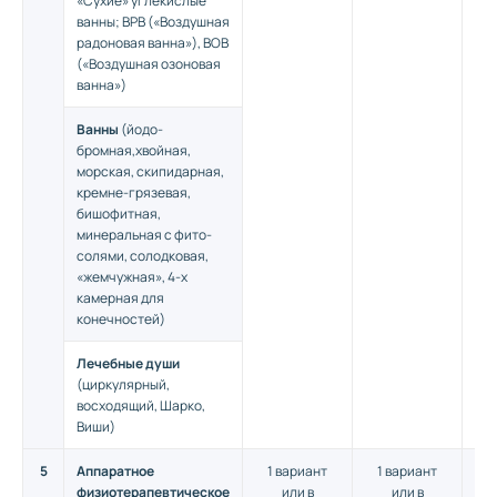
«Сухие» углекислые
ванны; ВРВ («Воздушная
радоновая ванна»), ВОВ
(«Воздушная озоновая
ванна»)
Ванны
(йодо-
бромная,хвойная,
морская, скипидарная,
кремне-грязевая,
бишофитная,
минеральная с фито-
солями, солодковая,
«жемчужная», 4-х
камерная для
конечностей)
Лечебные души
(циркулярный,
восходящий, Шарко,
Виши)
5
Аппаратное
1 вариант
1 вариант
1
физиотерапевтическое
или в
или в