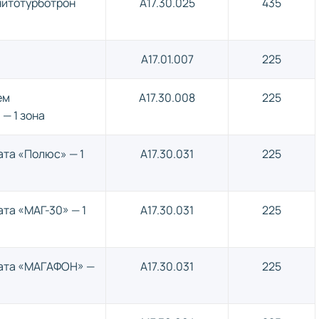
нитотурботрон
A17.30.025
435
A17.01.007
225
ем
A17.30.008
225
— 1 зона
ата «Полюс» — 1
A17.30.031
225
та «МАГ-30» — 1
A17.30.031
225
рата «МАГАФОН» —
A17.30.031
225