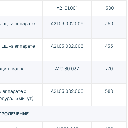
A21.01.001
1300
шц на аппарате
A21.03.002.006
350
шц на аппарате
A21.03.002.006
435
ация- ванна
A20.30.037
770
 аппарате с
A21.03.002.006
580
едура/15 минут)
КТРОЛЕЧЕНИЕ