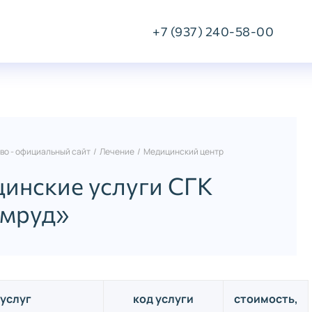
+7 (937) 240-58-00
Звонок или онлайн-
чат
во - официальный сайт
/
Лечение
/
Медицинский центр
цинские услуги СГК
мруд»
услуг
код услуги
стоимость,