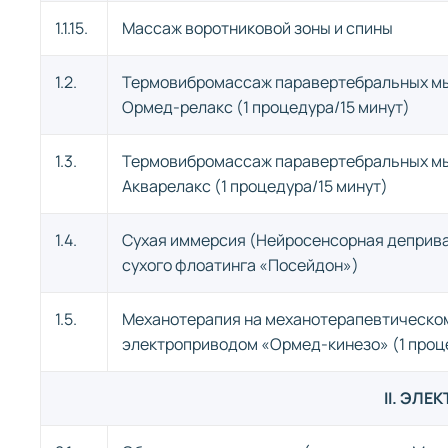
1.1.15.
Массаж воротниковой зоны и спины
1.2.
Термовибромассаж паравертебральных мы
Ормед-релакс (1 процедура/15 минут)
1.3.
Термовибромассаж паравертебральных мы
Акварелакс (1 процедура/15 минут)
1.4.
Сухая иммерсия (Нейросенсорная деприв
сухого флоатинга «Посейдон»)
1.5.
Механотерапия на механотерапевтическом
электроприводом «Ормед-кинезо» (1 проц
II. ЭЛЕ