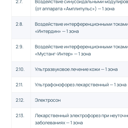
2.7.
Воздействие синусоидальными модулиро
(от аппарата «Амплипульс») — 1 зона
2.8.
Воздействие интерференционными токами
«Интердин» — 1 зона
2.9.
Воздействие интерференционными токами
«Мустанг-Интер» — 1 зона
2.10.
Ультразвуковое лечение кожи — 1 зона
2.11.
Ультрафонофорез лекарственный — 1 зона
2.12.
Электросон
2.13.
Лекарственный электрофорез при неуточ
заболеваниях — 1 зона