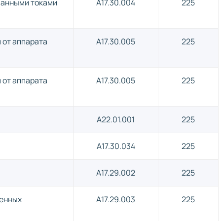
ванными токами
A17.30.004
225
 от аппарата
A17.30.005
225
 от аппарата
A17.30.005
225
A22.01.001
225
A17.30.034
225
A17.29.002
225
ненных
A17.29.003
225