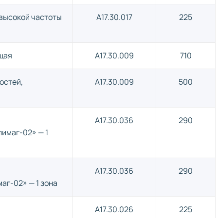
высокой частоты
A17.30.017
225
щая
A17.30.009
710
остей,
A17.30.009
500
м
A17.30.036
290
имаг-02» — 1
м
A17.30.036
290
аг-02» — 1 зона
A17.30.026
225