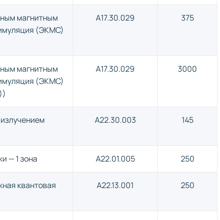
сным магнитным
A17.30.029
375
тимуляция (ЭКМС)
сным магнитным
A17.30.029
3000
тимуляция (ЭКМС)
))
 излучением
A22.30.003
145
и — 1 зона
A22.01.005
250
жная квантовая
A22.13.001
250