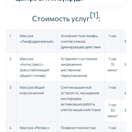
[1]
Стоимость услуг
:
1
Массаж
Усиление тока лимфы,
1 час
2
«Лимфодренажный»
снятие отеков,
300,
дренирующее действие
2
Массаж
Устраняет состояние
1 час
2
«Антистресс»
напряжения,
15
900,
(расслабляющий
умственное
минут
общий+голова)
переутомление
3
Массаж общий
Снятие мышечной
1 час
2
классический
усталости, насыщение
400,
кислородом,
активизация работы
1 час
3
клеток мышечной ткани
30
300,
минут
4
Массаж «Релакс»
Позволит полностью
1 час
2