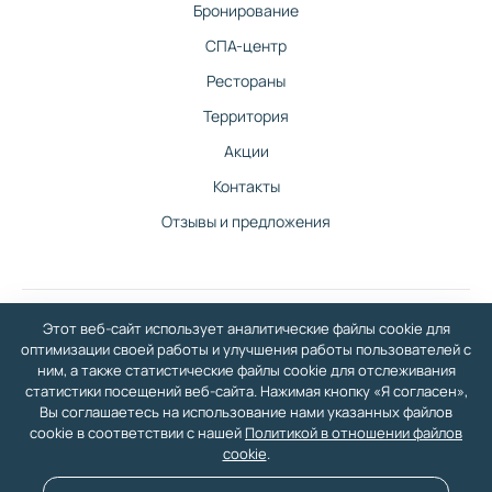
Бронирование
СПА-центр
Рестораны
Территория
Акции
Контакты
Отзывы и предложения
Этот веб-сайт использует аналитические файлы cookie для
©
2026
Санаторно-гостиничный комплекс Изумруд в Балаково — официальный
оптимизации своей работы и улучшения работы пользователей с
сайт
ним, а также статистические файлы cookie для отслеживания
У нас вы сможете отдохнуть со всей семьей: бассейн, СПА-центр, гостиничный
статистики посещений веб-сайта. Нажимая кнопку «Я согласен»,
комплекс, медицинский центр, шведский стол, большая территория, два
Вы соглашаетесь на использование нами указанных файлов
ресторана.
cookie в соответствии с нашей
Политикой в отношении файлов
Политика в отношении обработки персональных данных
·
Политика в отношении
файлов Cookie
· Разработка сайта и дизайн:
revtail.ru
cookie
.