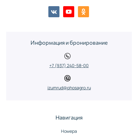
массаж
включающая
тела
минут
в себя
лёгкую
мануальную
терапию
всего тела.
Улучшает
Информация и бронирование
состояние
мышц,
связок,
суставов
+7 (937) 240-58-00
izumrud@phosagro.ru
Навигация
Номера