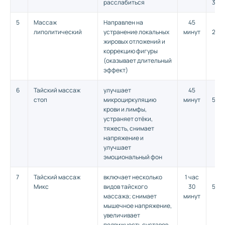
расслабиться
300,
5
Массаж
Направлен на
45
2
липолитический
устранение локальных
минут
200,
жировых отложений и
коррекцию фигуры
(оказывает длительный
эффект)
6
Тайский массаж
улучшает
45
1
стоп
микроциркуляцию
минут
500,
крови и лимфы,
устраняет отёки,
тяжесть, снимает
напряжение и
улучшает
эмоциональный фон
7
Тайский массаж
включает несколько
1 час
2
Микс
видов тайского
30
500,
массажа; снимает
минут
мышечное напряжение,
увеличивает
подвижность суставов,