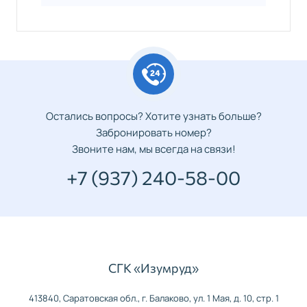
регенерации и
обновлению. Включает:
хаммам, бассейн,
чайную церемонию
(экзотический крем-
скраб с витамином Е),
тайский массаж-микс.
13
Балийский массаж
антистрессовый
1 час
2
Остались вопросы? Хотите узнать больше?
массаж (только для
30
800,
Забронировать номер?
женщин), включающий
минут
Звоните нам, мы всегда на связи!
два этапа: 1 этап —
разогревание (без
+7 (937) 240-58-00
масел) и
расслабление, 2 этап —
лимфодренажный
массаж (с маслами)
14
Массаж
Спина
30
1
оздоровительный
минут
300,
СГК «Изумруд»
15
Испанский
Испанская
Общий
1 час
2
миоструктурный
техника,
всего
30
600,
413840, Саратовская обл., г. Балаково, ул. 1 Мая, д. 10, стр. 1