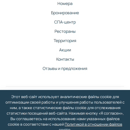
Номера
Бронирование
СПА-центр
Рестораны
Территория
Акции
Контакты
Отзывы и предложения
Этот веб-сайт использует аналитические файлы cookie для
©
2026
Санаторно-гостиничный комплекс Изумруд в Балаково — официальный
оптимизации своей работы и улучшения работы пользователей с
сайт
ним, а также статистические файлы cookie для отслеживания
У нас вы сможете отдохнуть со всей семьей: бассейн, СПА-центр, гостиничный
статистики посещений веб-сайта. Нажимая кнопку «Я согласен»,
комплекс, медицинский центр, шведский стол, большая территория, два
Вы соглашаетесь на использование нами указанных файлов
ресторана.
cookie в соответствии с нашей
Политикой в отношении файлов
Политика в отношении обработки персональных данных
·
Политика в отношении
файлов Cookie
· Разработка сайта и дизайн:
revtail.ru
cookie
.