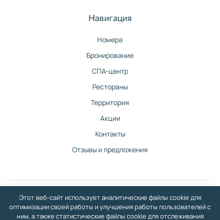
Навигация
Номера
Бронирование
СПА-центр
Рестораны
Территория
Акции
Контакты
Отзывы и предложения
Этот веб-сайт использует аналитические файлы cookie для
©
2026
Санаторно-гостиничный комплекс Изумруд в Балаково — официальный
оптимизации своей работы и улучшения работы пользователей с
сайт
ним, а также статистические файлы cookie для отслеживания
У нас вы сможете отдохнуть со всей семьей: бассейн, СПА-центр, гостиничный