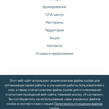
Бронирование
СПА-центр
Рестораны
Территория
Акции
Контакты
Отзывы и предложения
Этот веб-сайт использует аналитические файлы cookie для
©
2026
Санаторно-гостиничный комплекс Изумруд в Балаково — официальный
сайт
оптимизации своей работы и улучшения работы пользователей с
У нас вы сможете отдохнуть со всей семьей: бассейн, СПА-центр, гостиничный
ним, а также статистические файлы cookie для отслеживания
комплекс, медицинский центр, шведский стол, большая территория, два
статистики посещений веб-сайта. Нажимая кнопку «Я согласен»,
ресторана.
Вы соглашаетесь на использование нами указанных файлов
Политика в отношении обработки персональных данных
·
Политика в отношении
cookie в соответствии с нашей
Политикой в отношении файлов
файлов Cookie
· Разработка сайта и дизайн:
revtail.ru
cookie
.