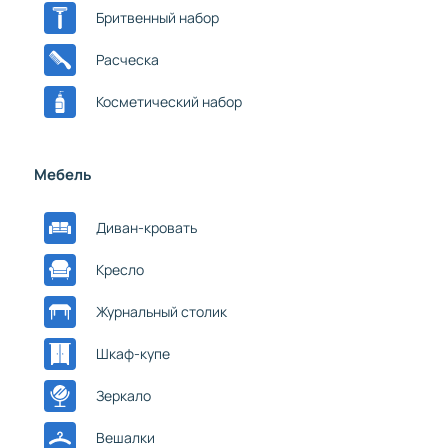
Бритвенный набор
Расческа
Косметический набор
Мебель
Диван-кровать
Кресло
Журнальный столик
Шкаф-купе
Зеркало
Вешалки