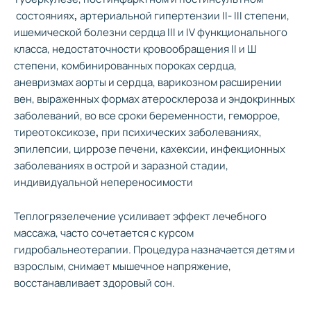
состояниях
,
артериальной гипертензии II- III степени,
ишемической болезни сердца III и IV функционального
класса, недостаточности кровообращения II и Ш
степени, комбинированных пороках сердца,
аневризмах аорты и сердца, варикозном расширении
вен, выраженных формах атеросклероза и эндокринных
заболеваний, во все сроки беременности, геморрое,
тиреотоксикозе
,
при психических заболеваниях,
эпилепсии, циррозе печени, кахексии, инфекционных
заболеваниях в острой и заразной стадии,
индивидуальной непереносимости
Теплогрязелечение усиливает эффект лечебного
массажа, часто сочетается с курсом
гидробальнеотерапии. Процедура назначается детям и
взрослым, снимает мышечное напряжение,
восстанавливает здоровый сон.