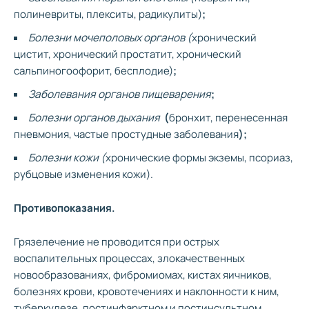
полиневриты, плекситы, радикулиты)
;
Болезни мочеполовых органов (
хронический
цистит, хронический простатит, хронический
сальпиногоофорит, бесплодие)
;
Заболевания органов пищеварения
;
Болезни органов дыхания
(
бронхит, перенесенная
пневмония, частые простудные заболевания
);
Болезни кожи (
хронические формы экземы, псориаз,
рубцовые изменения кожи).
Противопоказания.
Грязелечение не проводится при острых
воспалительных процессах, злокачественных
новообразованиях, фибромиомах, кистах яичников,
болезнях крови, кровотечениях и наклонности к ним,
туберкулезе,
постинфарктном и постинсультном