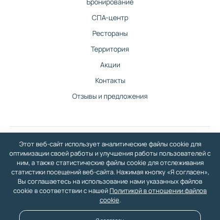
Бронирование
СПА-центр
Рестораны
Территория
Акции
Контакты
Отзывы и предложения
Этот веб-сайт использует аналитические файлы cookie для
©
2026
Санаторно-гостиничный комплекс Изумруд в Балаково — официальный
оптимизации своей работы и улучшения работы пользователей с
сайт
ним, а также статистические файлы cookie для отслеживания
У нас вы сможете отдохнуть со всей семьей: бассейн, СПА-центр, гостиничный
статистики посещений веб-сайта. Нажимая кнопку «Я согласен»,
комплекс, медицинский центр, шведский стол, большая территория, два
Вы соглашаетесь на использование нами указанных файлов
ресторана.
cookie в соответствии с нашей
Политикой в отношении файлов
Политика в отношении обработки персональных данных
·
Политика в отношении
файлов Cookie
· Разработка сайта и дизайн:
revtail.ru
cookie
.