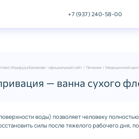
+7 (937) 240-58-00
Звонок или онлайн-
чат
лекс Изумруд в Балаково - официальный сайт
/
Лечение
/
Медицинский цен
ривация — ванна сухого ф
а поверхности воды) позволяет человеку полностью
осстановить силы после тяжелого рабочего дня, 